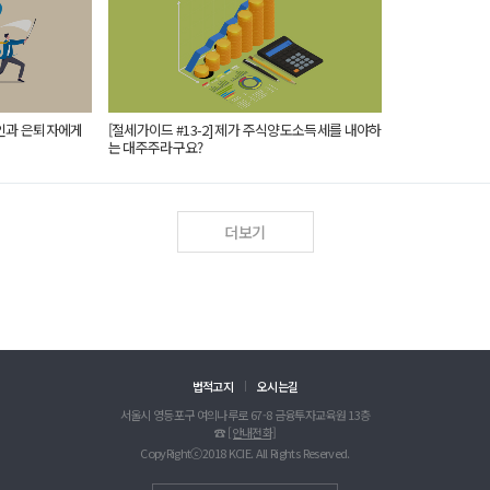
장인과 은퇴자에게
[절세가이드 #13-2] 제가 주식양도소득세를 내야하
는 대주주라구요?
더보기
법적고지
오시는길
서울시 영등포구 여의나루로 67-8 금융투자교육원 13층
☎
[안내전화]
CopyRightⓒ2018 KCIE. All Rights Reserved.