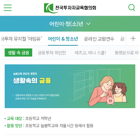
어린이·청(소)년
융투자 뮤지컬 '아임유'
어린이 & 청소년
온라인 교원연수
금융투자 
생활 속 금융
금융투자 위인전
레츠고, 머니 스쿨!
동영상으로 배
교육 대상 :
초등학교 저학년
활용 방안 :
초등학교 늘봄학교와 자율시간 등에서 활용