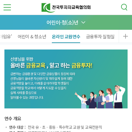
어린이·청(소)년
아임유'
어린이 & 청소년
온라인 교원연수
금융투자 실험실
선생님을 위한
올바른
금융교육
, 알고 하는
금융투자!
급변하는 금융환경 및 다양한 금융상품의 등장에 따라
선생님들의 올바른 자산관리 및 재무설계 등에 대한
금융역량을 높이고, 미래를 살아가야할 학생들의
금융역량을 학교에서 어떻게 지도할 수 있을지
실제 사례를 중심으로
알아볼 수 있는 과정입니다.
연수 개요
◦ 연수 대상 :
전국 유ㆍ초ㆍ중등ㆍ특수학교 교원 및 교육전문직