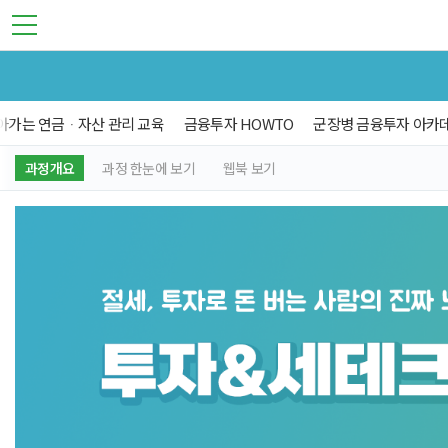
아가는 연금ᆞ자산 관리 교육
금융투자 HOWTO
군장병 금융투자 아카
과정개요
과정 한눈에 보기
웹북 보기