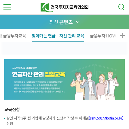
최신 콘텐츠
병 금융투자교육
찾아가는 연금ᆞ자산 관리 교육
금융투자 HOWTO
교육신청
강연 시작 3주 전 기업체 담당자가 신청서 작성 후 이메일
(ssh0501@kofia.or.kr)
신청