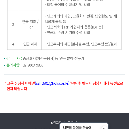
- 퇴직 급여의 수령시기 및 방법
- 연금계좌의 가입, 금융회사 변경, 납입한도 및 세
연금 저축 /
액공제 금액 등
3
IRP
- 연금저축과 IRP 가입자의 운용(TDF 등)
- 연금의 수령 시기와 수령 방법
4
연금 세제
- 연금투자와 세금(일시불 수령, 연금수령 등)/절세
강 사 :
증권회사(자산운용사) 등 연금 분야 전문가
문의사항 :
02-2003-9855
* 교육 신청서 이메일
(ssh0501@kofia.or.kr)
발송 후 반드시 담당자에게 유선으로
연락 바랍니다
법적고지
오시는길
나만의 폴더를 만들어
✕