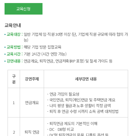
교육신청
교육안내
교육대상 :
일반 기업체 임·직원 30명 이상 (단, 기업체 직원 규모에 따라 협의 가
능)
교육방법 :
해당 기업 방문 집합교육
교육시간 :
기본 2시간 (시간 연장 가능)
강연내용 :
연금개요, 퇴직연금, 연금저축(IRP 포함) 및 절세 가이드 등
구
강연주제
세부강연 내용
분
- 연금 가입의 필요성
- 국민연금, 퇴직(개인)연금 및 주택연금 개요
1
연금개요
- 나의 평생 월급과 노후 생활비 적정 금액
- 퇴직 후 연금 수령 시까지 소득 공백 대처방법
- 퇴직연금 제도의 기본적인 이해
- DCᆞDB형 비교
2
퇴직 연금
- DC형 퇴직연금의 운용, 디폴트 옵션 등