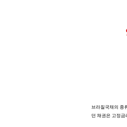
브라질국채의
종
던
채권은
고정금