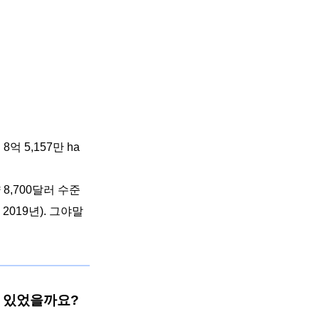
려
8
억
5,157
만
ha
약
8,700
달러 수준
: 2019년).
그야말
가 있었을까요
?