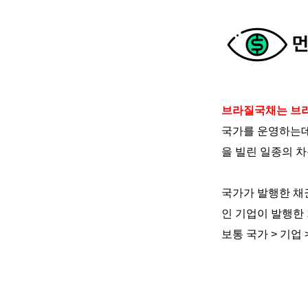
브라질국채는
브
국가를
운영하는
을
빌린
일종의
차
국가가
발행한
채
인
기업이
발행한
보통
국가
>
기업