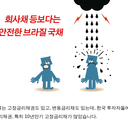
류는
고정금리채권도
있고
,
변동금리채도
있는데
,
한국
투자자들
리채권
,
특히
10
년만기
고정금리채가
많았습니다
.