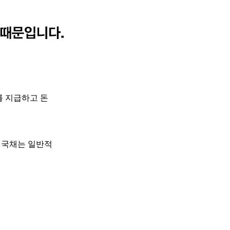
를
지급하고
돈
국채는
일반적