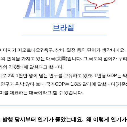
 이미지가 떠오르나요
?
축구
,
삼바
,
열정 등의 단어가 생각나네요
.
의 면적을 가지고 있는 대국
(
大國
)
입니다
.
그 국토의 넓이가 무
라의 약
85
배에 달한다고 합니다
.
위로
2
억
1
천만 명이 넘는 인구를 보유하고 있죠
. 1
인당
GDP
는 
,
인구가 워낙 많다 보니 국가
GDP
는
1.8
조 달러에 달합니다
(
기준
남미를 대표하는 대국이라고 할 수 있습니다
.
는 발행 당시부터 인기가 좋았는데요
.
왜 이렇게 인기