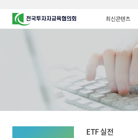
최신콘텐츠
알고 투자하면
찾아가는 군장병 금
꿈이 커집니다
찾아가는 연금ᆞ자산
금융투자 HOWTO
KOREA COUNCIL FOR
INVESTOR EDUCATION
군장병 금융투자 아
MZ 머니 헌터스
자립준비청년을 위한 든
투자&세테크 Know
1:1 자산관리법
ETF 실전