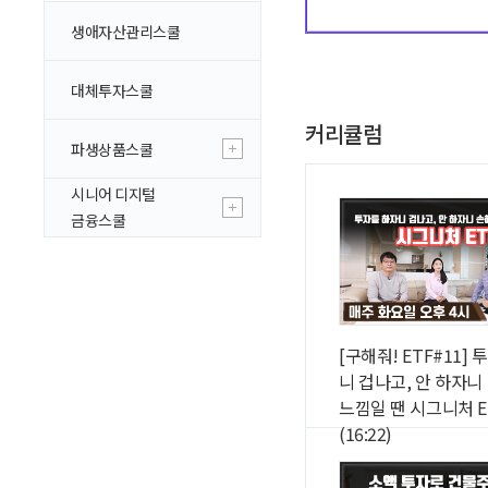
생애자산관리스쿨
대체투자스쿨
커리큘럼
파생상품스쿨
시니어 디지털
금융스쿨
[구해줘! ETF#11]
니 겁나고, 안 하자니
느낌일 땐 시그니처 E
(16:22)