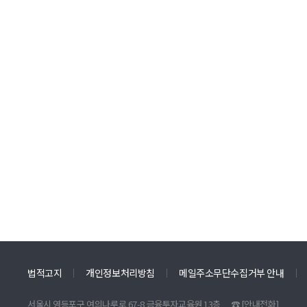
법적고지
개인정보처리방침
메일주소무단수집거부 안내
서울시 영등포구 여의나루로 67-8 금융투자교육원 13층
☎
[안내전화]