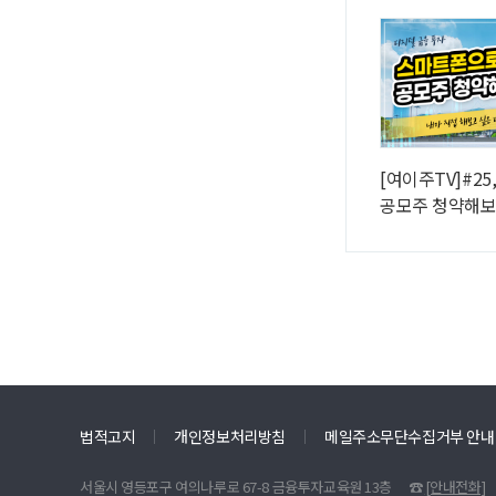
[여이주TV]#2
공모주 청약해
법적고지
개인정보처리방침
메일주소무단수집거부 안내
서울시 영등포구 여의나루로 67-8 금융투자교육원 13층
☎
[안내전화]