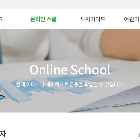
대메뉴 바로가기
본문 바로가기
츠
온라인 스쿨
투자가이드
어린이
병 금융투자교육
연금 스쿨
생애자산관리
늘봄교육
ᆞ자산 관리 교육
ETF 스쿨
증권투자
파이낸셜
Online School
WTO
생애자산관리스쿨
펀드투자
모의투자
자 아카데미
대체투자스쿨
연금관리
꿈꾸는 
언제 어디서나 체계적으로 금융을 학습할 수 있습니다.
스
파생상품스쿨
세제&절세
금융투자 
시니어 디지털 금융스쿨
투자 Tip
어린이&
위한 든든한 금융!
Knowhow
초보투자자 길라잡이
온라인 
법
기타 콘텐츠
금융투자
투자