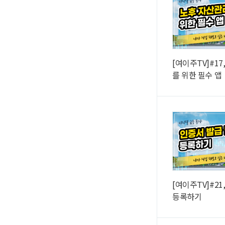
[여이주TV]#1
를 위한 필수 앱
[여이주TV]#21
등록하기