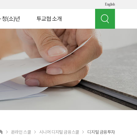
English
·청(소)년
투교협 소개
인사말
 빌리지
투교협 소개
게임 체험
주요 사업
여의도 경제버스
오시는 길
뮤지컬 '아임유'
공지사항
청소년
상담 연락처
교원연수
 실험실
온라인 스쿨
시니어 디지털 금융스쿨
디지털 금융투자