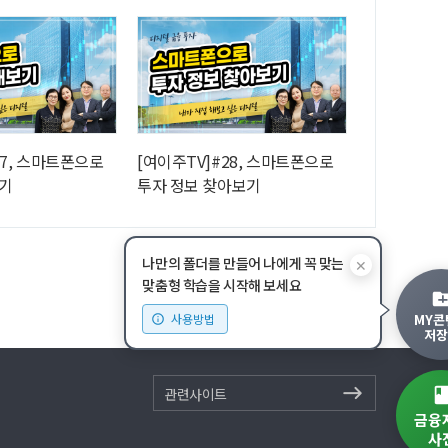
27, 스마트폰으로
[여이주TV]#28, 스마트폰으로
기
투자 정보 찾아보기
나만의 폴더를 만들어 나에게 꼭 맞는
✕
맞춤형 학습을 시작해 보세요
MY콘
사용방법
저장
관련사이트
금융
사