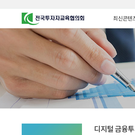
최신콘텐
알고 투자하면
찾아가는 군장
꿈이 커집니다
찾아가는 연금
금융투자 HO
KOREA COUNCIL FOR
INVESTOR EDUCATION
군장병 금융투
MZ 머니 헌터
자립준비청년을 
투자&세테크 
1:1 자산관리
디지털 금융