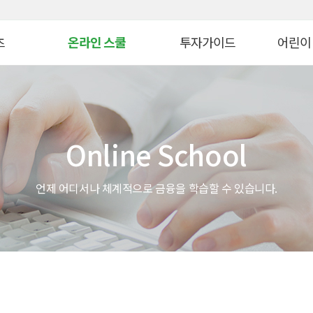
대메뉴 바로가기
본문 바로가기
츠
온라인 스쿨
투자가이드
어린이
병 금융투자교육
연금 스쿨
생애자산관리
늘봄교육
ᆞ자산 관리 교육
ETF 스쿨
증권투자
파이낸셜
Online School
WTO
생애자산관리스쿨
펀드투자
모의투자
자 아카데미
대체투자스쿨
연금관리
꿈꾸는 
언제 어디서나 체계적으로 금융을 학습할 수 있습니다.
스
파생상품스쿨
세제&절세
금융투자 
시니어 디지털 금융스쿨
투자 Tip
어린이&
위한 든든한 금융!
Knowhow
초보투자자 길라잡이
온라인 
법
기타 콘텐츠
금융투자