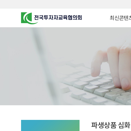
최신콘텐
알고 투자하면
찾아가는 군장
꿈이 커집니다
찾아가는 연금
금융투자 HO
KOREA COUNCIL FOR
INVESTOR EDUCATION
군장병 금융투
MZ 머니 헌터
자립준비청년을 
투자&세테크 
1:1 자산관리
파생상품 심화