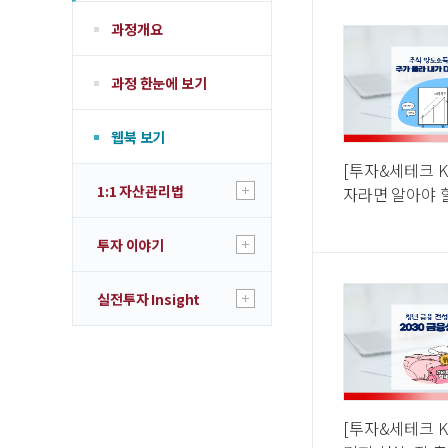
과정개요
과정 한눈에 보기
웹북 보기
[투자&세테크 K
1:1 자산관리법
자라면 알아야 
세·금융소득종합
고소득자도
투자 이야기
실전투자 Insight
[투자&세테크 K