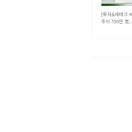
[투자&세테크 K
주식 700만 명
종합과세? 국내