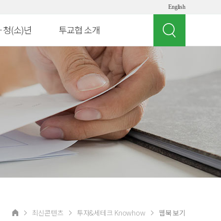
English
·청(소)년
투교협 소개
인사말
 빌리지
투교협 소개
게임 체험
주요 사업
여의도 경제버스
오시는 길
뮤지컬 '아임유'
공지사항
청소년
상담 연락처
교원연수
 실험실
최신콘텐츠
투자&세테크 Knowhow
웹북 보기