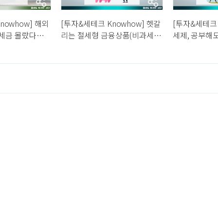
nowhow] 해외
[투자&세테크 Knowhow] 헷갈
[투자&세테크 
, 세금 몰랐다가
리는 절세형 금융상품(비과세,
세제, 공부해
주식도 혹시…
분리과세, 소득∙세액공제)… 나
가?! 절세상
는 어떻게?
데…