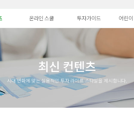
대메뉴 바로가기
본문 바로가기
츠
온라인 스쿨
투자가이드
어린이
병 금융투자교육
연금 스쿨
생애자산관리
늘봄교육
ᆞ자산 관리 교육
ETF 스쿨
증권투자
파이낸셜
최신 컨텐츠
WTO
생애자산관리스쿨
펀드투자
모의투자
자 아카데미
대체투자스쿨
연금관리
꿈꾸는 
시대 변화에 맞는 실용적인 투자 라이프 스타일을 제시합니다.
터스
파생상품스쿨
세제&절세
금융투자 
시니어 디지털 금융스쿨
투자 Tip
어린이&
위한 든든한 금융!
Knowhow
초보투자자 길라잡이
온라인 
법
기타 콘텐츠
금융투자