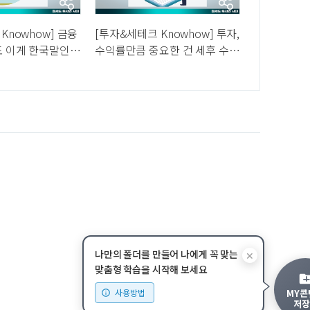
Knowhow] 금융
[투자&세테크 Knowhow] 투자,
도 이게 한국말인
수익률만큼 중요한 건 세후 수익
품도 활용하라는
률... 절세는 어떻게?
나만의 폴더를 만들어 나에게 꼭 맞는
✕
맞춤형 학습을 시작해 보세요
MY콘
사용방법
저장