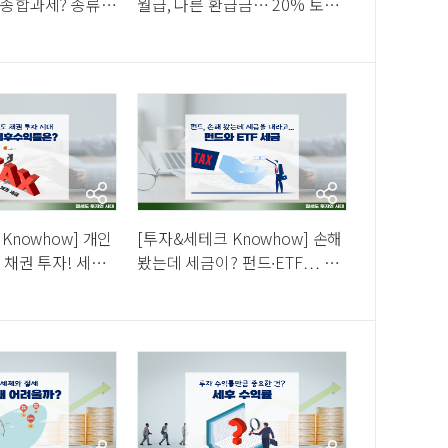
종합과세? 종류별
월급, 다른 환급금… 20% 토해
 하는 ELB∙ELS
낸다는데? 올해 연말정산 한눈
에, 꿀팁도
Knowhow] 개인
[투자&세테크 Knowhow] 손해
 채권 투자! 세금
봤는데 세금이? 펀드∙ETF… 어
익 올리는 방법은?
떻게 과세되길래?