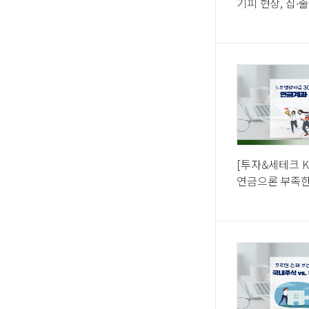
기피 현상, 집∙
금융 지원 확대(
대출 등)…
[투자&세테크 K
연금으론 부족한
300, 내게 맞는
택은?