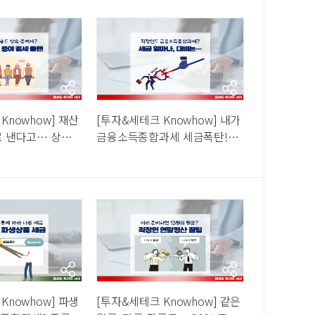
Knowhow] 재산
[투자&세테크 Knowhow] 내가
로 낸다고… 상속보
금융소득종합과세 세금폭탄!
금융상품 증여까지
ETF 해외투자 영향?? 비교과세
계산법과 절세
Knowhow] 파생
[투자&세테크 Knowhow] 같은