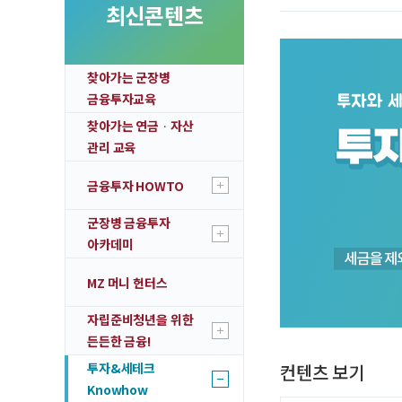
투자 이야기
최신콘텐츠
실전투자 Ins
찾아가는 군장병
금융투자교육
찾아가는 연금ᆞ자산
관리 교육
금융투자 HOWTO
군장병 금융투자
아카데미
MZ 머니 헌터스
자립준비청년을 위한
든든한 금융!
투자&세테크
컨텐츠 보기
Knowhow