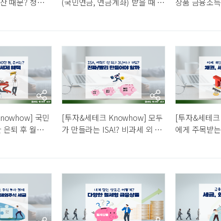
출산 때문? 청년
(국민연금, 연금계좌) 받을 때 세
상품 금융소득
자산 형성∙세제∙
금이? 종합과세, 건보료는 또 어
다른 세금, 내가
떻게…
는…
nowhow] 국민
[투자&세테크 Knowhow] 모두
[투자&세테크 
 은퇴 후 월
가 만들라는 ISA!? 비과세 외 분
에게 주목받는
 연금과 세제 혜
리과세∙손익통산과 연말정산 활
을 활용해 수
용까지