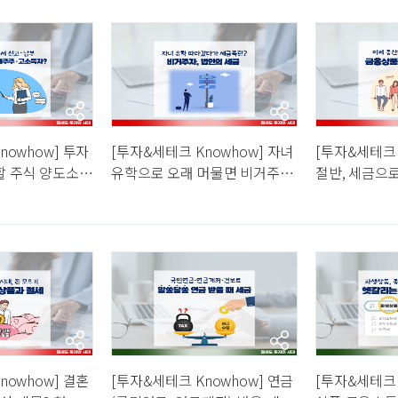
nowhow] 투자
[투자&세테크 Knowhow] 자녀
[투자&세테크 
할 주식 양도소득
유학으로 오래 머물면 비거주
절반, 세금으
과세… 대주주,
자?!... 같은 소득이어도 세금이
다 증여?! 
다르다고? 법인도
nowhow] 결혼
[투자&세테크 Knowhow] 연금
[투자&세테크 