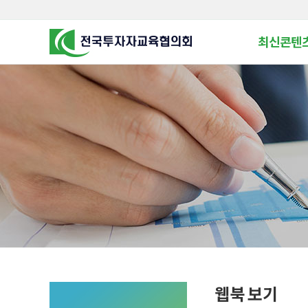
최신콘텐
알고 투자하면
찾아가는 군장
꿈이 커집니다
찾아가는 연금
금융투자 HO
KOREA COUNCIL FOR
INVESTOR EDUCATION
군장병 금융투
MZ 머니 헌
자립준비청년을 
투자&세테크 
1:1 자산관리
웹북 보기