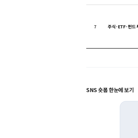
7
주식·ETF·펀드
SNS 숏폼 한눈에 보기