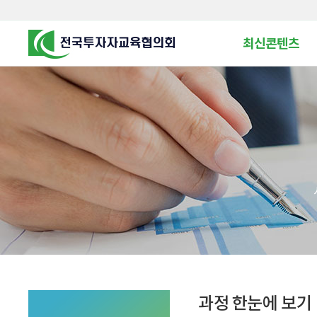
최신콘텐츠
알고 투자하면
찾아가는 군장병 금
꿈이 커집니다
찾아가는 연금ᆞ자산
금융투자 HOWTO
KOREA COUNCIL FOR
INVESTOR EDUCATION
군장병 금융투자 아
MZ 머니 헌터스
자립준비청년을 위한 든
투자&세테크 Know
1:1 자산관리법
과정 한눈에 보기