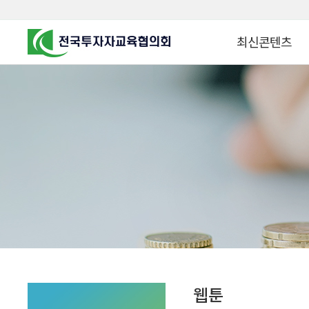
최신콘텐츠
알고 투자하면
찾아가는 군장병 금
꿈이 커집니다
찾아가는 연금ᆞ자산
금융투자 HOWTO
KOREA COUNCIL FOR
INVESTOR EDUCATION
군장병 금융투자 아
MZ 머니 헌터스
자립준비청년을 위한 든
투자&세테크 Know
1:1 자산관리법
웹툰