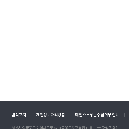
법적고지
개인정보처리방침
메일주소무단수집거부 안내
서울시 영등포구 여의나루로 67-8 금융투자교육원 13층
☎
[안내전화]