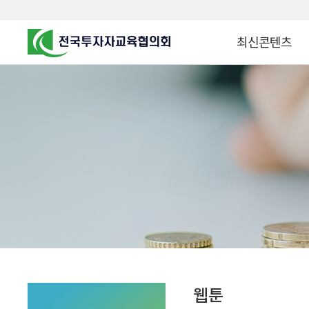
최신콘텐츠
알고 투자하면
찾아가는 군장병 금
꿈이 커집니다
찾아가는 연금ᆞ자산
금융투자 HOWTO
KOREA COUNCIL FOR
INVESTOR EDUCATION
군장병 금융투자 아
MZ 머니 헌터스
자립준비청년을 위한 든
투자&세테크 Know
1:1 자산관리법
웹툰