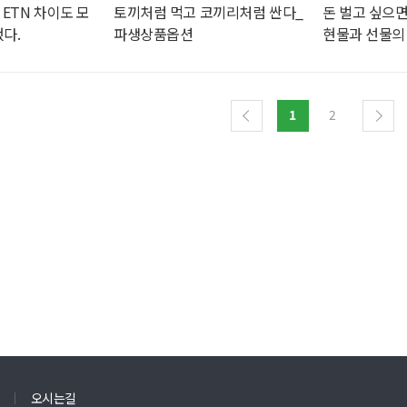
 ETN 차이도 모
토끼처럼 먹고 코끼리처럼 싼다_
돈 벌고 싶으면
다.
파생상품옵션
현물과 선물의
1
2
오시는길