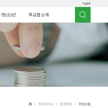
English
·청(소)년
투교협 소개
인사말
 빌리지
투교협 소개
게임 체험
주요 사업
여의도 경제버스
오시는 길
뮤지컬 '아임유'
공지사항
청소년
상담 연락처
교원연수
 실험실
투자가이드
증권투자
파생상품