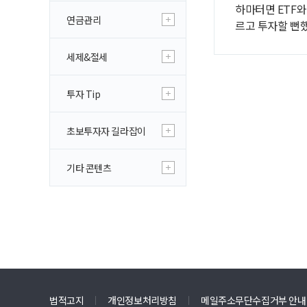
하마터면 ETF와
연금관리
르고 투자할 뻔했
세제&절세
투자 Tip
초보투자자 길라잡이
기타 콘텐츠
법적고지
개인정보처리방침
메일주소무단수집거부 안내