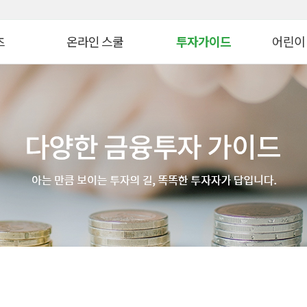
대메뉴 바로가기
본문 바로가기
츠
온라인 스쿨
투자가이드
어린이
병 금융투자교육
연금 스쿨
생애자산관리
늘봄교육
ᆞ자산 관리 교육
ETF 스쿨
증권투자
파이낸셜
WTO
생애자산관리스쿨
펀드투자
모의투자
자 아카데미
대체투자스쿨
연금관리
꿈꾸는 
스
파생상품스쿨
세제&절세
금융투자 
시니어 디지털 금융스쿨
투자 Tip
어린이&
위한 든든한 금융!
Knowhow
초보투자자 길라잡이
온라인 
법
기타 콘텐츠
금융투자