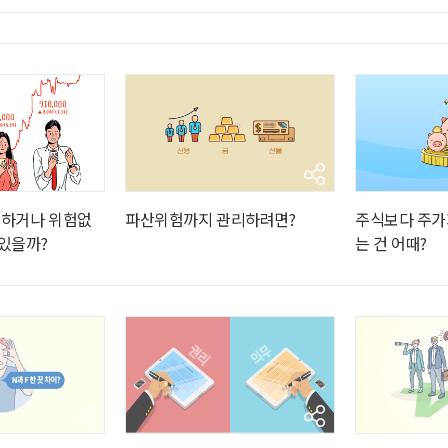
ght
하거나 위험없
파산위험까지 관리하려면?
주식보다 주가
 있을까?
는 건 어때?