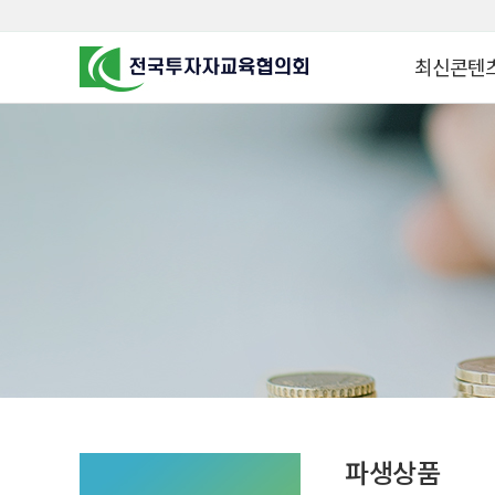
최신콘텐
알고 투자하면
찾아가는 군장
꿈이 커집니다
찾아가는 연금
금융투자 HO
KOREA COUNCIL FOR
INVESTOR EDUCATION
군장병 금융투
MZ 머니 헌터
자립준비청년을 
투자&세테크 
1:1 자산관리
파생상품