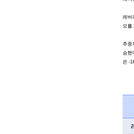
레버
모를
추종
승했
은
-