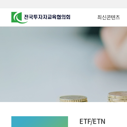
최신콘텐츠
알고 투자하면
찾아가는 군장병 금
꿈이 커집니다
찾아가는 연금ᆞ자산
금융투자 HOWTO
KOREA COUNCIL FOR
INVESTOR EDUCATION
군장병 금융투자 아
MZ 머니 헌터스
자립준비청년을 위한 든
투자&세테크 Know
1:1 자산관리법
ETF/ETN