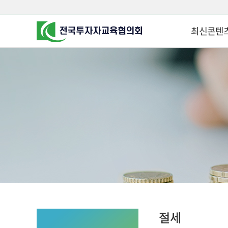
최신콘텐
알고 투자하면
찾아가는 군장
꿈이 커집니다
찾아가는 연금
금융투자 HO
KOREA COUNCIL FOR
INVESTOR EDUCATION
군장병 금융투
MZ 머니 헌터
자립준비청년을 
투자&세테크 
1:1 자산관리
절세