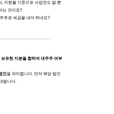
나
,
지분율 기준으로 사업연도
말 뿐
라는
것이죠
?
주주로
세금을
내야
하네요
?
보유한
지분을
합하여
대주주
여부
법인
을
의미합니다
.
만약
해당
법인
대됩니다
.