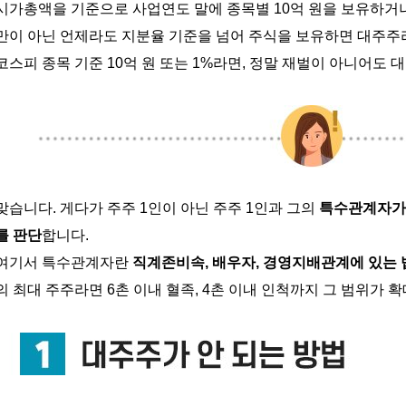
시가총액을 기준으로 사업연도 말에
종목별
10
억 원을
보유하거
만이
아닌
언제라도
지분율
기준을
넘어
주식을
보유하면
대주주
코스피
종목
기준
10
억
원
또는
1%
라면
,
정말
재벌이
아니어도
대
맞습니다
.
게다가
주주
1
인이
아닌
주주
1
인과
그의
특수관계자가
를 판단
합니다
.
여기서
특수관계자란
직계존비속
,
배우자
,
경영지배관계에
있는
의
최대 주주라면
6
촌 이내
혈족
, 4
촌
이내
인척까지
그
범위가
확