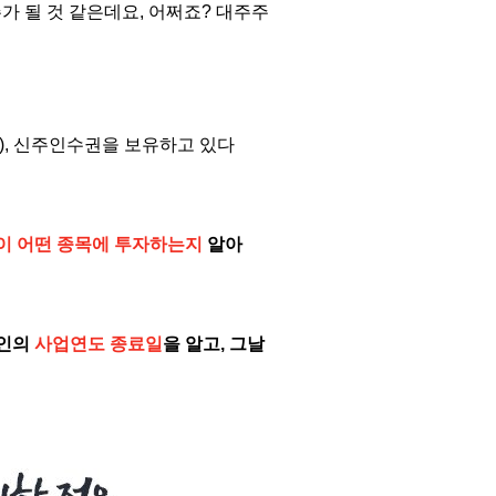
 될 것 같은데요,
어쩌죠
?
대주주
),
신주인수권을
보유하고
있다
이
어떤
종목에
투자하는지
알아
인의
사업연도
종료일
을
알고
,
그날