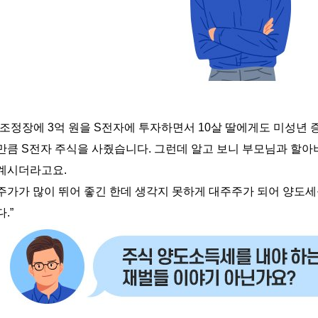
조정장에
3
억 원을
S
전자에 투자하면서
10
살 딸에게도 미성년 
만큼
S
전자 주식을 사줬습니다
.
그런데 알고 보니 부모님과 할
계시더라고요
.
주가가 많이 뛰어 좋긴 한데 생각지 못하게 대주주가 되어 양도세
다
.”