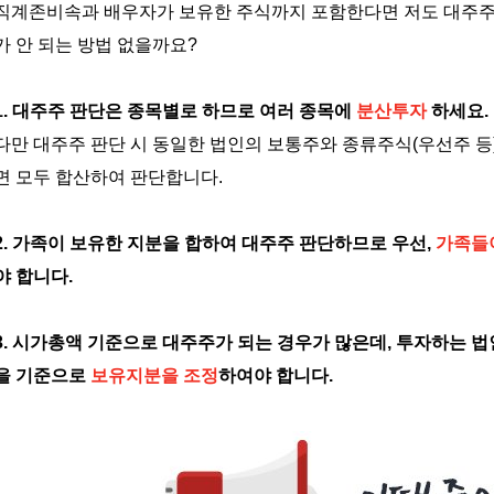
직계존비속과 배우자가 보유한 주식까지 포함한다면 저도 대주주가
가 안 되는 방법 없을까요
?
1.
대주주
판단은
종목별로
하므로
여러
종목에
분산투자
하세요
.
다만
대주주
판단
시
동일한
법인의
보통주와
종류주식
(
우선주
등
면
모두
합산하여
판단합니다
.
2.
가족이
보유한
지분을
합하여
대주주
판단하므로
우선,
가족들
야
합니다
.
3.
시가총액
기준으로
대주주가
되는
경우가
많은데
,
투자하는
법
을
기준으로
보유지분을
조정
하여야
합니다
.