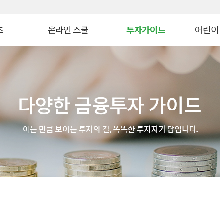
대메뉴 바로가기
본문 바로가기
츠
온라인 스쿨
투자가이드
어린이
병 금융투자교육
연금 스쿨
생애자산관리
늘봄교육
ᆞ자산 관리 교육
ETF 스쿨
증권투자
파이낸셜
WTO
생애자산관리스쿨
펀드투자
모의투자
자 아카데미
대체투자스쿨
연금관리
꿈꾸는 
스
파생상품스쿨
세제&절세
금융투자 
시니어 디지털 금융스쿨
투자 Tip
어린이&
위한 든든한 금융!
Knowhow
초보투자자 길라잡이
온라인 
법
기타 콘텐츠
금융투자