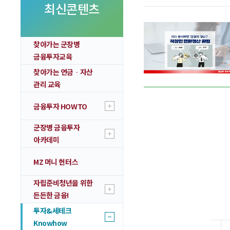
투자 이야기
최신콘텐츠
실전투자 Insight
찾아가는 군장병
금융투자교육
찾아가는 연금ᆞ자산
관리 교육
금융투자 HOWTO
군장병 금융투자
아카데미
MZ 머니 헌터스
자립준비청년을 위한
든든한 금융!
투자&세테크
Knowhow