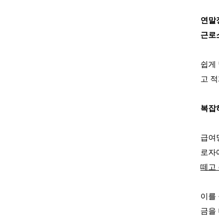
연말
근로
쉽게
고 적
복잡
급여
로자
떼고
이를
금을