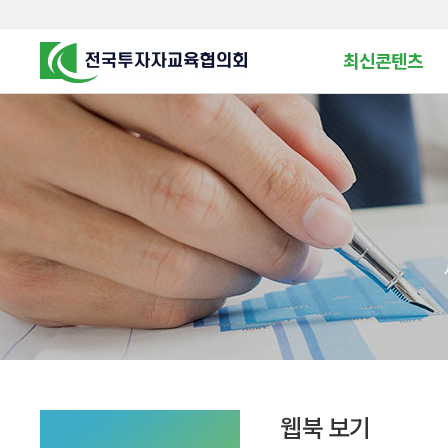
최신콘텐츠
알고 투자하면
찾아가는 군장병 금
꿈이 커집니다
찾아가는 연금ᆞ자산
금융투자 HOWTO
KOREA COUNCIL FOR
INVESTOR EDUCATION
군장병 금융투자 아
MZ 머니 헌터스
자립준비청년을 위한 든
투자&세테크 Know
1:1 자산관리법
웹북 보기