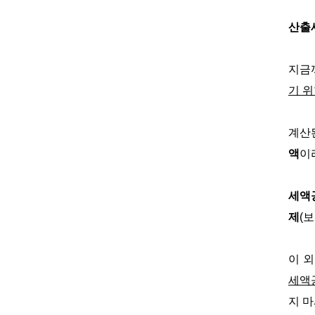
산출
지금
기 위
계산
액
이
세액
제
(
이 
세액
지 