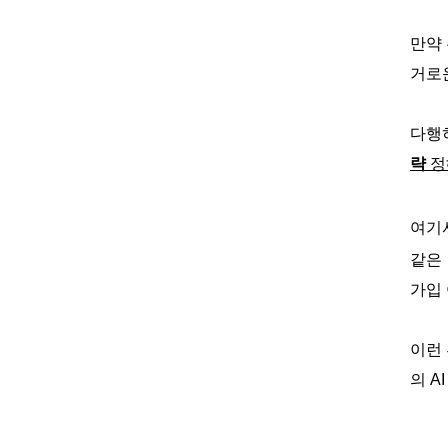
만약
거로운
다행히
략
정
여기
같은 
가입 
이런
의 