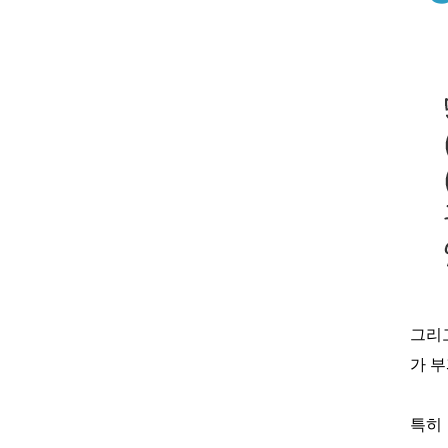
그리
가 부
특히