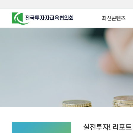
최신콘텐츠
알고 투자하면
찾아가는 군장병 금
꿈이 커집니다
찾아가는 연금ᆞ자산
금융투자 HOWTO
KOREA COUNCIL FOR
INVESTOR EDUCATION
군장병 금융투자 아
MZ 머니 헌터스
자립준비청년을 위한 든
투자&세테크 Know
1:1 자산관리법
실전투자! 리포트