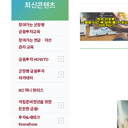
투자 이야기
최신콘텐츠
실전투자 Insight
찾아가는 군장병
금융투자교육
찾아가는 연금ᆞ자산
관리 교육
금융투자 HOWTO
군장병 금융투자
아카데미
MZ 머니 헌터스
자립준비청년을 위한
든든한 금융!
투자&세테크
Knowhow