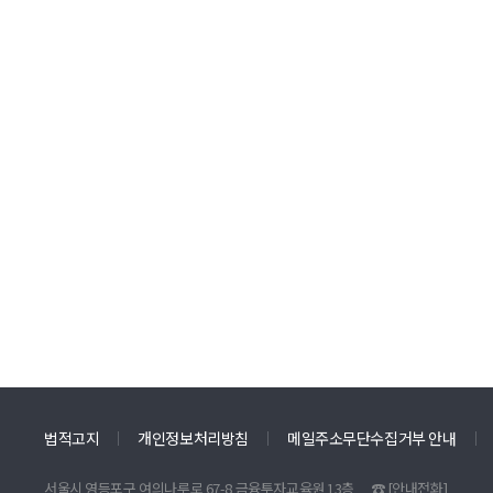
법적고지
개인정보처리방침
메일주소무단수집거부 안내
서울시 영등포구 여의나루로 67-8 금융투자교육원 13층
☎
[안내전화]