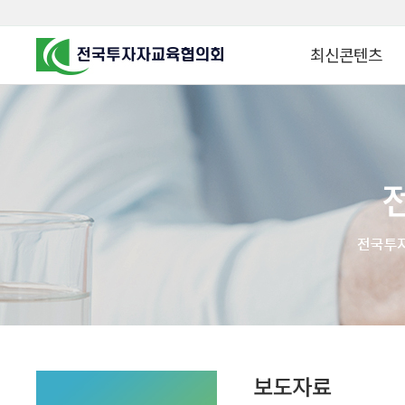
최신콘텐츠
알고 투자하면
찾아가는 군장병 금
꿈이 커집니다
찾아가는 연금ᆞ자산
금융투자 HOWTO
KOREA COUNCIL FOR
INVESTOR EDUCATION
군장병 금융투자 아
MZ 머니 헌터스
자립준비청년을 위한 든
투자&세테크 Know
1:1 자산관리법
보도자료