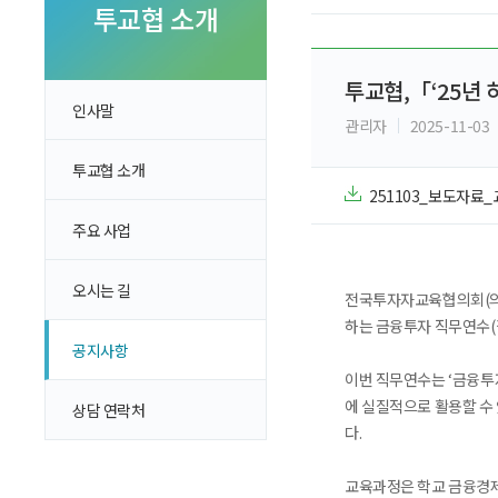
투자 이야기
투교협 소개
실전투자 Insight
투교협,「‘25년
인사말
관리자
2025-11-03
투교협 소개
251103_보도자료
주요 사업
오시는 길
전국투자자교육협의회(의장
하는 금융투자 직무연수(
공지사항
이번 직무연수는 ‘금융투
에 실질적으로 활용할 수
상담 연락처
다.
교육과정은 학교 금융경제