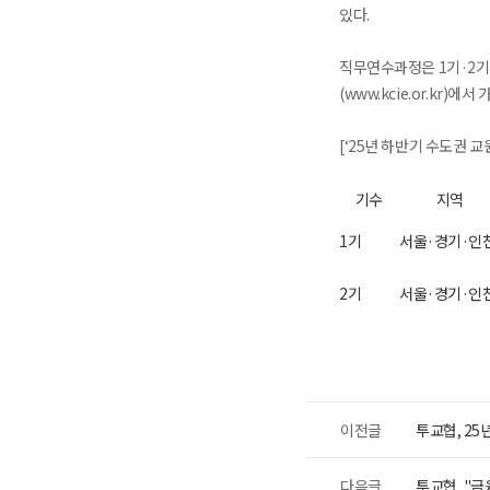
있다.
직무연수과정은 1기·2기 
(www.kcie.or.kr)에서
[‘25년 하반기 수도권
기수
지역
1기
서울·경기·인
2기
서울·경기·인
이전글
투교협, 25
다음글
투교협, "금융