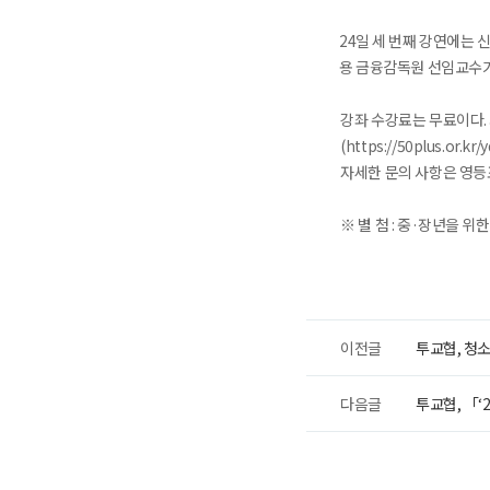
24일 세 번째 강연에는
용 금융감독원 선임교수가
강좌 수강료는 무료이다.
(https://50plus.o
자세한 문의 사항은 영등포 5
※ 별 첨 : 중·장년을 
이전글
투교협, 청소
다음글
투교협, 「