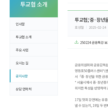
투자 이야기
투교협 소개
실전투자 Insight
투교협,‘중·장년을
인사말
호성철
2025-02-24
투교협 소개
250224 금융특강 
주요 사업
오시는 길
금융위원회와 금융감독원등
영등포50플러스센터*(센터
공지사항
서「중·장년을 위한 금
* 서울시에서 중·장년층
위치한 특성을 반영하여
상담 연락처
17일 첫회 강연에는 유
낼 수 있는지, 19일 