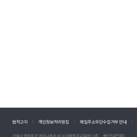
법적고지
개인정보처리방침
메일주소무단수집거부 안내
서울시 영등포구 여의나루로 67-8 금융투자교육원 13층
☎
[안내전화]