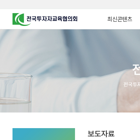
최신콘텐츠
알고 투자하면
찾아가는 군장병 금
꿈이 커집니다
찾아가는 연금ᆞ자산
금융투자 HOWTO
KOREA COUNCIL FOR
INVESTOR EDUCATION
군장병 금융투자 아
MZ 머니 헌터스
자립준비청년을 위한 든
투자&세테크 Know
1:1 자산관리법
보도자료