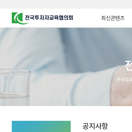
최신콘텐츠
알고 투자하면
찾아가는 군장병 금
꿈이 커집니다
찾아가는 연금ᆞ자산
금융투자 HOWTO
KOREA COUNCIL FOR
INVESTOR EDUCATION
군장병 금융투자 아
MZ 머니 헌터스
자립준비청년을 위한 든
투자&세테크 Know
1:1 자산관리법
공지사항