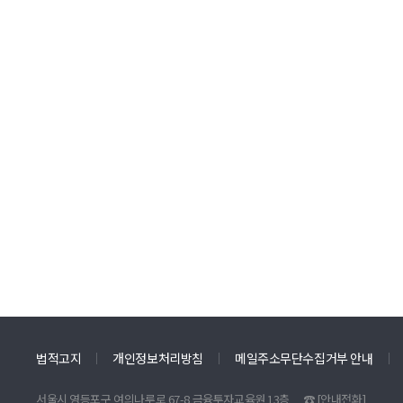
법적고지
개인정보처리방침
메일주소무단수집거부 안내
서울시 영등포구 여의나루로 67-8 금융투자교육원 13층
☎
[안내전화]