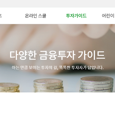
대메뉴 바로가기
본문 바로가기
츠
온라인 스쿨
투자가이드
어린이
병 금융투자교육
연금 스쿨
생애자산관리
늘봄교육
ᆞ자산 관리 교육
ETF 스쿨
증권투자
파이낸셜
WTO
생애자산관리스쿨
펀드투자
모의투자
자 아카데미
대체투자스쿨
연금관리
꿈꾸는 
스
파생상품스쿨
세제&절세
금융투자 
시니어 디지털 금융스쿨
투자 Tip
어린이&
위한 든든한 금융!
Knowhow
초보투자자 길라잡이
온라인 
법
기타 콘텐츠
금융투자