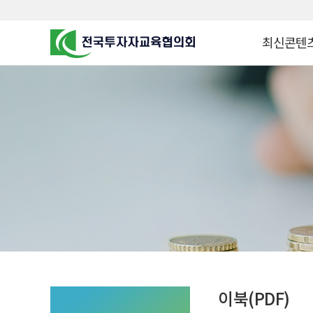
최신콘텐
알고 투자하면
찾아가는 군장
꿈이 커집니다
찾아가는 연금
금융투자 HO
KOREA COUNCIL FOR
INVESTOR EDUCATION
군장병 금융투
MZ 머니 헌터
자립준비청년을 
투자&세테크 
1:1 자산관리
이북(PDF)