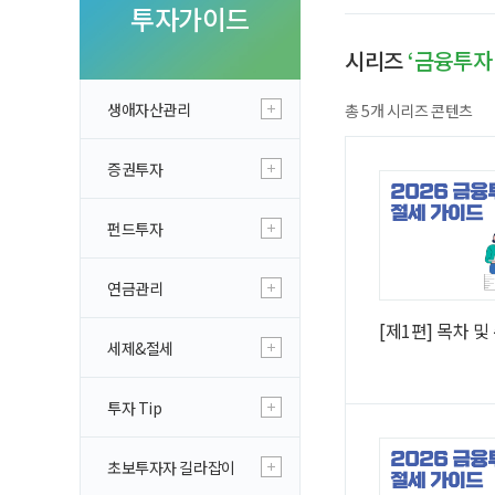
투자 이야기
투자가이드
실전투자 Insi
시리즈
‘금융투자 
생애자산관리
총 5개 시리즈 콘텐츠
증권투자
펀드투자
연금관리
[제1편] 목차 및
세제&절세
투자 Tip
초보투자자 길라잡이