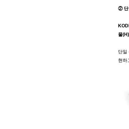
② 단
KOD
물(H
단일 
현하고