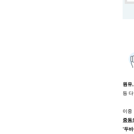
원유,
등 
이중
중동
‘두바