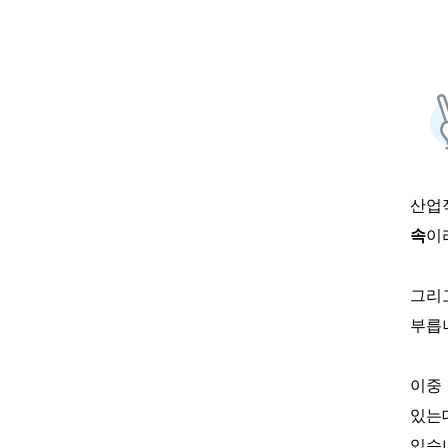
산업
속
이
그리
부릅
이중
있는
있습