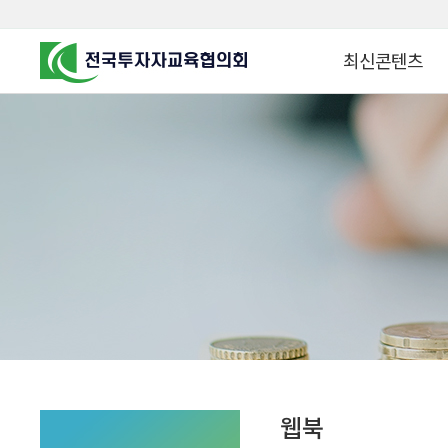
최신콘텐츠
알고 투자하면
찾아가는 군장병 금
꿈이 커집니다
찾아가는 연금ᆞ자산
금융투자 HOWTO
KOREA COUNCIL FOR
INVESTOR EDUCATION
군장병 금융투자 아
MZ 머니 헌터스
자립준비청년을 위한 든
투자&세테크 Know
1:1 자산관리법
웹북