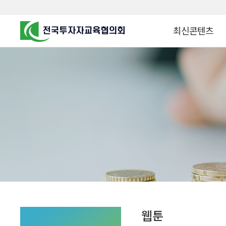
최신콘텐츠
알고 투자하면
찾아가는 군장병 금
꿈이 커집니다
찾아가는 연금ᆞ자산
금융투자 HOWTO
KOREA COUNCIL FOR
INVESTOR EDUCATION
군장병 금융투자 아
MZ 머니 헌터스
자립준비청년을 위한 든
투자&세테크 Know
1:1 자산관리법
웹툰