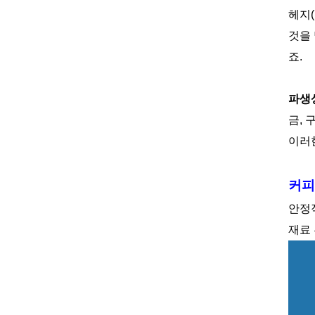
헤지
것을
죠
.
파생
금
,
이러
커피
안정
재료