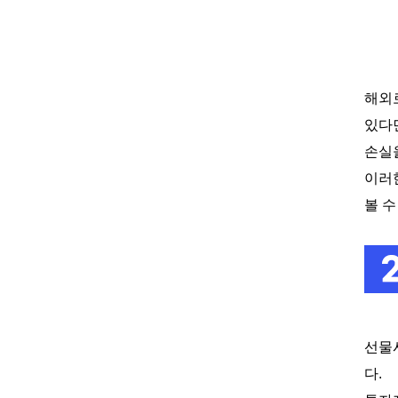
해외
있다
손실
이러
볼 
선물
다
.