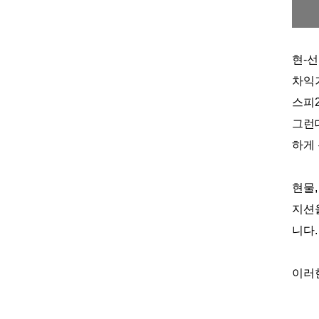
현
-
선
차익
스피
그런
하게
현물
지션
니다
.
이러