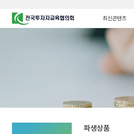
최신콘텐츠
알고 투자하면
찾아가는 군장병 금
꿈이 커집니다
찾아가는 연금ᆞ자산
금융투자 HOWTO
KOREA COUNCIL FOR
INVESTOR EDUCATION
군장병 금융투자 아
MZ 머니 헌터스
자립준비청년을 위한 든
투자&세테크 Know
1:1 자산관리법
파생상품