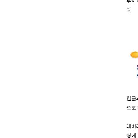
투자
다
.
거래
현물
으로
레버
팅에