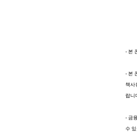
- 본
- 본
책사
랍니
- 금
수 있