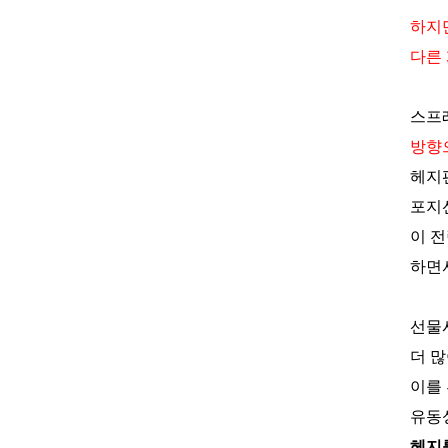
하지
다른
스프
방향
헤지
포지
이 
하면
선물
더 
이를
유동
헤지