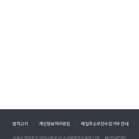
법적고지
개인정보처리방침
메일주소무단수집거부 안내
서울시 영등포구 여의나루로 67-8 금융투자교육원 13층
☎
[안내전화]