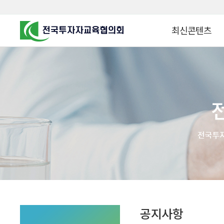
최신콘텐츠
알고 투자하면
찾아가는 군장병 금
꿈이 커집니다
찾아가는 연금ᆞ자산
금융투자 HOWTO
KOREA COUNCIL FOR
INVESTOR EDUCATION
군장병 금융투자 아
MZ 머니 헌터스
자립준비청년을 위한 든
투자&세테크 Know
1:1 자산관리법
공지사항