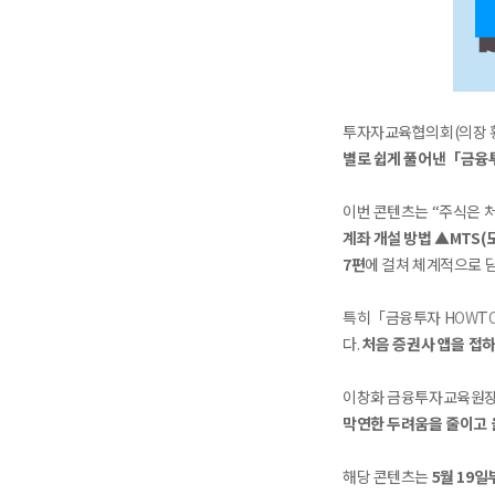
투자자교육협의회(의장 
별로 쉽게 풀어낸「금융투
이번 콘텐츠는 “주식은 
계좌 개설 방법 ▲MTS
7편
에 걸쳐 체계적으로 
특히「금융투자 H
OW
T
다.
처음 증권사 앱을 접
이창화 금융투자교육원장은
막연한 두려움을 줄이고 
해당 콘텐츠는
5월 19일