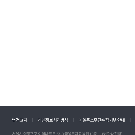
법적고지
개인정보처리방침
메일주소무단수집거부 안내
서울시 영등포구 여의나루로 67-8 금융투자교육원 13층
☎
[안내전화]