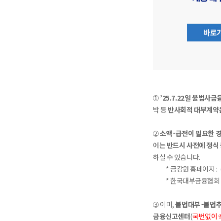
➀
’25.7.22일 불법사금
박 등
반사회적 대부계약은
➁
소액･급전이 필요한 
에는
반드시 사전에 정식
하실 수 있습니다.
* 금감원 홈페이지 : 
* 한국대부금융협회 홈
➂ 이미,
불법대부･불법추
금융신고센터
(
국번없이 