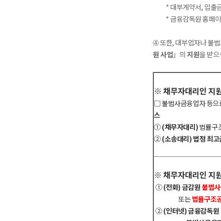
* 대부계약서, 입출금 
* 금융감독원 홈페이
➃ 또한, 대부업자나 
원 사업
」의
지원
을 받으
※ 채무자대리인 지원
□ 불법사금융업자 등
스
①
(채무자대리)
법률구
②
(소송대리) 법정 최고
※ 채무자대리인 지원
①
(전화) 금감원
불법사
또는
법률구조
②
(인터넷) 금융감독원