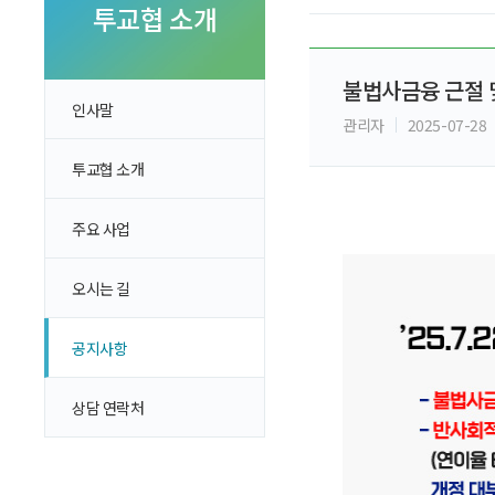
투자 이야기
투교협 소개
실전투자 Insight
불법사금융 근절 
인사말
관리자
2025-07-28
투교협 소개
주요 사업
오시는 길
공지사항
상담 연락처