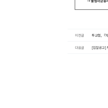
→ 불법사금융지
이전글
투교협, 『
다음글
[입찰공고]