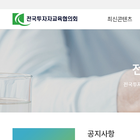
최신콘텐츠
알고 투자하면
찾아가는 군장병 금
꿈이 커집니다
찾아가는 연금ᆞ자산
금융투자 HOWTO
KOREA COUNCIL FOR
INVESTOR EDUCATION
군장병 금융투자 아
MZ 머니 헌터스
자립준비청년을 위한 든
투자&세테크 Know
1:1 자산관리법
공지사항